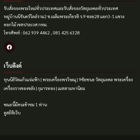
รับสั่งจองพระใหม่ทั่วประเทศและรับสั่งจองวัตถุมงคลทั่วประเทศ
หมู่บ้านนิรันดร์วิลล์ราม2 ซ.เฉลิมพระเกียรติ ร.9 ซอย28 แยก3-1 แขวง
ดอกไม้ เขตประเวศ กทม.
โทรศัพท์ : 062 939 4462 , 081 425 6328
เว็บลิงค์
ทุนนิธิวัดแก้วแจ่มฟ้า
|
พระเครื่องพรวิษณุ
|
9ชัยชนะ
วัตถุมงคล
พระเครื่อง
เครื่องรางของขลัง
|
กุมารทอง
|
เมตตามหานิยม
ขณะนี้มีคนเข้าชม 1 ท่าน
ดูสถิติเว็บ