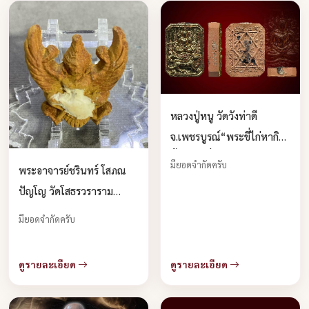
หลวงปู่หนู วัดวังท่าดี
จ.เพชรบูรณ์“พระขี่ไก่หากิน
ขึ้น-พระขี่เสือดวงดี“ บูชาได้
มียอดจำกัดครับ
พระอาจารย์ชรินทร์ โสภณ
แล้วครับ
ปัญโญ วัดโสธรวราราม
วรวิหาร จ.ฉะเชิงเทรา“พญา
มียอดจำกัดครับ
ครุฑไม้แก่นขนุน” บูชาได้
แล้วครับ
ดูรายละเอียด
ดูรายละเอียด