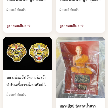
ยันต์ พู่พู่อ่องยกดวงข้ามฟ้า“
กำลัง 7 ช้างสาร กระชากใจ
มียอดจำกัดครับ
มียอดจำกัดครับ
บูชาได้แล้วครับ
แรงดัง 7 ช้างสาร“ บูชาได้
แล้วครับ
ดูรายละเอียด
ดูรายละเอียด
หลวงพ่อมนัส วัดยายร่ม เจ้า
ตำรับเครื่องรางโภคทรัพย์ ได้
นำมวลสารจากทั่วประเทศมา
มียอดจำกัดครับ
จัดสร้างผ่านพิธีมหาพุทธ
หลวงปู่ธูป วัดลาดน้ำขาว
าภิเษก บูชาได้แล้วครัยฃบ