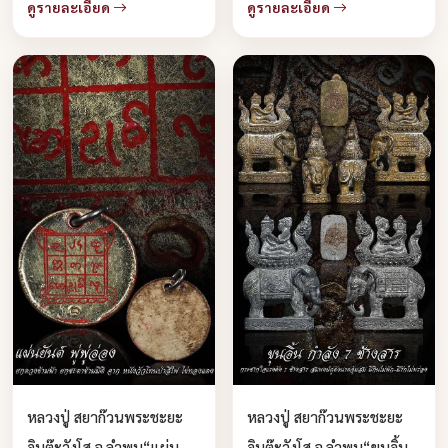
ดูรายละเอียด
ดูรายละเอียด
หลวงปู่ สยาก๊วนพระชะยะ
หลวงปู่ สยาก๊วนพระชะยะ
อินต๊ะวังโส จ.ลำพูน“แผ่น
อินต๊ะวังโส จ.ลำพูน“ขุนอิ้น