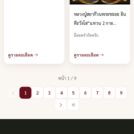
￼หลวงปู่สยาก๊วนพระชะยะ อิน
ต๊ะวังโส“แหวน 2 กาย
ทิพย์”พญากบกินเดือนเหิน
มียอดจำกัดครับ
ฟ้า พญาหงส์ตะปบเหยื่อ
หากิน“ บูชาได้แล้วครับ
ดูรายละเอียด
ดูรายละเอียด
หน้า 1 / 9
1
2
3
4
5
6
7
8
9