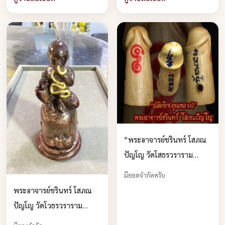
“พระอาจารย์ชรินทร์ โสภณ
ปัญโญ วัดโสธรวราราม
จ.ฉะเชิงเทรา บูชาได้แล้ว
มียอดจำกัดครับ
ครับ
พระอาจารย์ชรินทร์ โสภณ
ปัญโญ วัดโวธรวราราม
วรวิหาร จ.ฉะเชิงเทรา บูชา