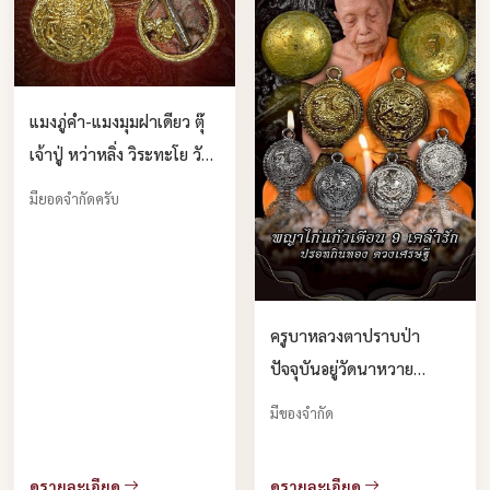
แมงภู่คำ-แมงมุมฝาเดียว ตุ๊
เจ้าปู่ หว่าหลิ่ง วิระทะโย วัด
เวฬุวัน ตำบลเมืองนะ อำเภอ
มียอดจำกัดครับ
เชียงดาว จังหวัดเชียงใหม่
บูชาได้แล้วครับ
ครูบาหลวงตาปราบป่า
ปัจจุบันอยู่วัดนาหวาย
อ.เชียงดาว จ.เชียงใหม่ บูชา
มีของจำกัด
ได้แล้วครับ
ดูรายละเอียด
ดูรายละเอียด