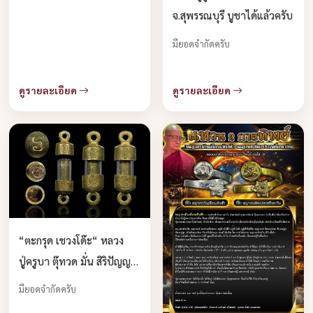
จ.สุพรรณบุรี บูชาได้แล้วครับ
มียอดจำกัดครับ
ดูรายละเอียด
ดูรายละเอียด
“ตะกรุด เชวงโด๊ะ“ หลวง
ปู่ครูบา ตุ๊ทวด มั่น สิริปัญญา
บูชาได้แล้วครับ
มียอดจำกัดครับ