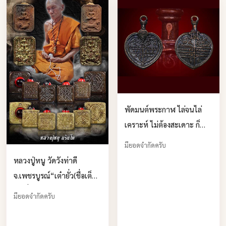
พัดมนต์พระกาฬ ไล่จนไล่
เคราะห์ ไม่ต้องสะเดาะ ก็
เหาะไปเอง บูชาได้แล้วครับ
มียอดจำกัดครับ
หลวงปู่หนู วัดวังท่าดี
จ.เพชรบูรณ์“เต๋ายั่ว(ชื่อเต็ม
เต๋ายั่วยวนชวนรวย) บูชาได้
มียอดจำกัดครับ
แล้วครับ