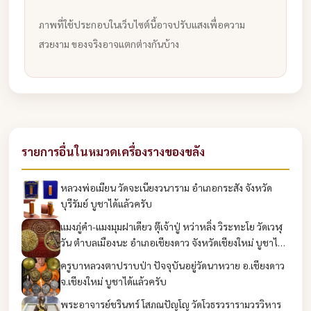
ภาพที่ใช้ประกอบในเว็บไซต์นี้อาจปรับแสงเพื่อความ
สวยงาม ของจริงอาจแตกต่างกันบ้าง
รายการอื่นในหมวดเครื่องรางของขลัง
หลวงพ่อเมียน วัดจะเนียงวนาราม อำเภอกระสัง จังหวัด
บุรีรัมย์ บูชาได้แล้วครับ
แมงภู่คำ-แมงมุมฝาเดียว ตุ๊เจ้าปู่ หว่าหลิ่ง วิระทะโย วัดเวฬุ
วัน ตำบลเมืองนะ อำเภอเชียงดาว จังหวัดเชียงใหม่ บูชาได้
แล้วครับ
ครูบาหลวงตาปราบป่า ปัจจุบันอยู่วัดนาหวาย อ.เชียงดาว
จ.เชียงใหม่ บูชาได้แล้วครับ
พระอาจารย์ชรินทร์ โสภณปัญโญ วัดโวธรวรารามวรวิหาร