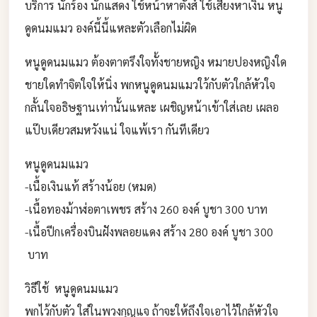
บริการ นักร้อง นักแสดง ใช้หน้าหาตังส์ ใช้เสียงหาเงิน หนู
ดูดนมแมว องค์นี้นี้แหละตัวเลือกไม่ผิด
หนูดูดนมแมว ต้องตาตรึงใจทั้งชายหญิง หมายปองหญิงใด
ชายใดทำจิตใจให้นิ่ง พกหนูดูดนมแมวใว้กับตัวใกล้หัวใจ
กลั้นใจอธิษฐานเท่านั้นแหละ เผชิญหน้าเข้าใส่เลย เผลอ
แป๊บเดียวสมหวังแน่ ใจแพ้เรา กันทีเดียว
หนูดูดนมแมว
-เนื้อเงินแท้ สร้างน้อย (หมด)
-เนื้อทองม้าฬ่อตาเพชร สร้าง 260 องค์ บูชา 300 บาท
-เนื้อปีกเครื่องบินฝังพลอยแดง สร้าง 280 องค์ บูชา 300
บาท
วิธีใช้ หนูดูดนมแมว
พกไว้กับตัว ใส่ในพวงกุญแจ ถ้าจะให้ถึงใจเอาไว้ใกล้หัวใจ