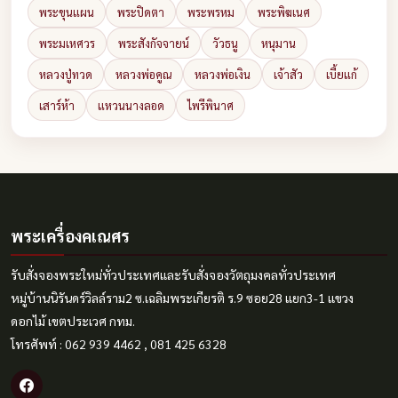
พระขุนแผน
พระปิดตา
พระพรหม
พระพิฆเนศ
พระมเหศวร
พระสังกัจจายน์
วัวธนู
หนุมาน
หลวงปู่ทวด
หลวงพ่อคูณ
หลวงพ่อเงิน
เจ้าสัว
เบี้ยแก้
เสาร์ห้า
แหวนนางลอด
ไพรีพินาศ
พระเครื่องคเณศร
รับสั่งจองพระใหม่ทั่วประเทศและรับสั่งจองวัตถุมงคลทั่วประเทศ
หมู่บ้านนิรันดร์วิลล์ราม2 ซ.เฉลิมพระเกียรติ ร.9 ซอย28 แยก3-1 แขวง
ดอกไม้ เขตประเวศ กทม.
โทรศัพท์ : 062 939 4462 , 081 425 6328