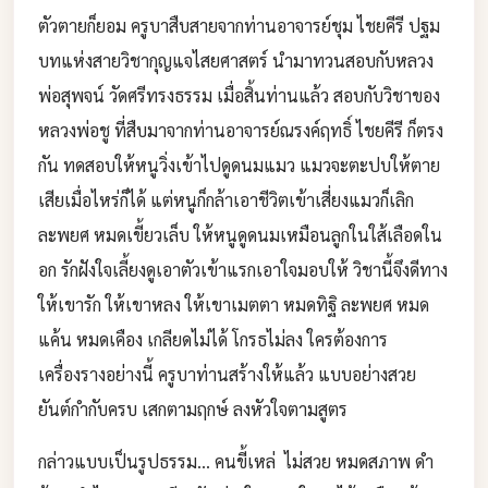
ตัวตายก็ยอม ครูบาสืบสายจากท่านอาจารย์ชุม ไชยคีรี ปฐม
บทแห่งสายวิชากุญแจไสยศาสตร์ นำมาทวนสอบกับหลวง
พ่อสุพจน์ วัดศรีทรงธรรม เมื่อสิ้นท่านแล้ว สอบกับวิชาของ
หลวงพ่อชู ที่สืบมาจากท่านอาจารย์ณรงค์ฤทธิ์ ไชยคีรี ก็ตรง
กัน ทดสอบให้หนูวิ่งเข้าไปดูดนมแมว แมวจะตะปบให้ตาย
เสียเมื่อไหร่ก็ได้ แต่หนูก็กล้าเอาชีวิตเข้าเสี่ยงแมวก็เลิก
ละพยศ หมดเขี้ยวเล็บ ให้หนูดูดนมเหมือนลูกในใส้เลือดใน
อก รักฝังใจเลี้ยงดูเอาตัวเข้าแรกเอาใจมอบให้ วิชานี้จึงดีทาง
ให้เขารัก ให้เขาหลง ให้เขาเมตตา หมดทิฐิ ละพยศ หมด
แค้น หมดเคือง เกลียดไม่ได้ โกรธไม่ลง ใครต้องการ
เครื่องรางอย่างนี้ ครูบาท่านสร้างให้แล้ว แบบอย่างสวย
ยันต์กำกับครบ เสกตามฤกษ์ ลงหัวใจตามสูตร
กล่าวแบบเป็นรูปธรรม… คนขี้เหล่ ไม่สวย หมดสภาพ ดำ