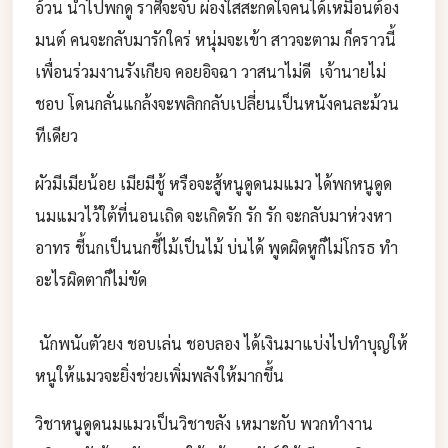
อ้วน นำไปพกดู ราศีจะจับ ผ่องใสสะกดใจคนได้เหมือนต้อง
มนต์ คนจะกลับมารักใคร่ หนุ่มจะเข้า สาวจะตาม ก็คราวนี้
เพื่อนร่วมงานรังเกียจ คอยอิจฉา วาสนาไม่ดี เจ้านายไม่
ชอบ โดนกลั่นแกล้งจะพลิกกลับเปลี่ยนเป็นหนังคนละม้วน
ทีเดียว
ผัวมีเมียน้อย เมียมีชู้ หรือจะสู้หนูดูดนมแมว ได้พกหนูดูด
นมแมวไว้ใต้ที่นอนเถิด จะเกิดรัก รัก รัก จะกลับมาห่วงหา
อาทร ชี้นกเป็นนกชี้ไม้เป็นไม้ บ่นได้ พูดผิดหูก็ไม่โกรธ ทำ
อะไรผิดตาก็ไม่ขัด
นักพนัuตัวยง ชอบเล่น ชอบลอง ได้เงินมาแบ่งไปทำบุญให้
หนูให้แมวจะยิ่งช่วยเพิ่มพลังให้มากขึ้น
วิชาหนูดูดนมแมวเป็นวิชาขลัง เหมาะกับ พวกทำงาน