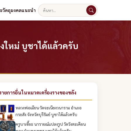
ละวัตถุมงคลแนะนำ
ค้นหา
งใหม่ บูชาได้แล้วครับ
รายการอื่นในหมวดเครื่องรางของขลัง
หลวงพ่อเมียน วัดจะเนียงวนาราม อำเภอ
กระสัง จังหวัดบุรีรัมย์ บูชาได้แล้วครับ
ครูบาเซี๊ยะ นารายณ์แปลงรูป วัดวังตะเคียน
ทอง กำแพงเพชร บูชาได้แล้วครับ