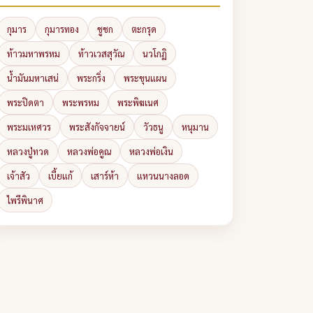
กุมาร
กุมารทอง
ชูชก
ตะกรุด
ท้าวมหาพรหม
ท้าวเวสสุวัณ
นวโกฏิ
น้ำมันมหาเสน่
พระกริ่ง
พระขุนแผน
พระปิดตา
พระพรหม
พระพิฆเนศ
พระมเหศวร
พระสังกัจจายน์
วัวธนู
หนุมาน
หลวงปู่ทวด
หลวงพ่อคูณ
หลวงพ่อเงิน
เจ้าสัว
เบี้ยแก้
เสาร์ห้า
แหวนนางลอด
ไพรีพินาศ