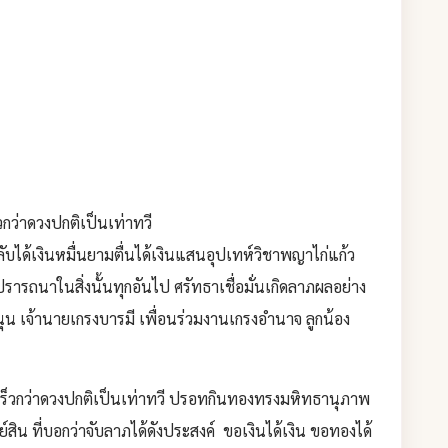
วกว่าดวงปกติเป็นเท่าทวี
หลับได้เงินหมื่นยามตื่นได้เงินแสนอุปเทห์วิชาพญาไก่แก้ว
ปรารถนาในสิ่งนั้นทุกอันไป ศรัทธาเชื่อมั่นเกิดลาภผลอย่าง
นุน เจ้านายเกรงบารมี เพื่อนร่วมงานเกรงอำนาจ ลูกน้อง
ย เร็วกว่าดวงปกติเป็นเท่าทวี ปรอทกินทองทรงมหิทธานุภาพ
์สิน ที่บอกว่าจับลาภได้ดังประสงค์ ขอเงินได้เงิน ขอทองได้