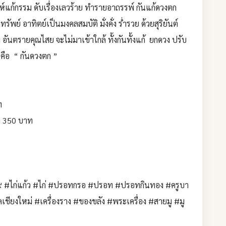
์แก้กรรม ดับเรื่องเลวร้าย ทำรายอาถรรพ์ กันแก้ดวงตก
ัพย์ อาทิตย์เป็นมงคลสมบัติ มั่งคั่ง ร่ำรวย ด้วยสุริยันต์
อันตรายคุณไสย จะไม่มาเข้าใกล้ ทั้งกันทั้งแก้ ยกดวง ปรับ
ยๆคือ “ กันดวงตก ”
ท
า 350 บาท
ือน๙ #ไก่แก้ว #ไก่ #ปรอทกรอ #ปรอท #ปรอทกินทอง #ครูบา
ชียงใหม่ #เครื่องราง #ของขลัง #พระเครื่อง #สายมู #มู