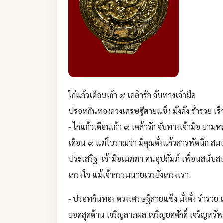
ไก่แก้วเดือนเก้า ๙ เคล้ารัก จับทางเจ้ามือ
ปรอทกินทองดวงเศรษฐีสายแข็ง มั่งคั่ง ร่ำรวย เร็
- ไก่แก้วเดือนเก้า ๙ เคล้ารัก จับทางเจ้ามือ ยาม
เดือน ๙ แต่โบราณว่า มีคุณดั่งแก้วสารพัดนึก สม
ประเสริฐ เจ้ามือเมตตา คนอุปถัมภ์ เพื่อนสนับส
เกรงใจ แม้เจ้ากรรมนายเวรยังเกรงเรา
- ปรอทกินทอง ดวงเศรษฐีสายแข็ง มั่งคั่ง ร่ำรว
ยอดสุดด้าน เจริญลาภผล เจริญยศศักดิ์ เจริญทรัพย