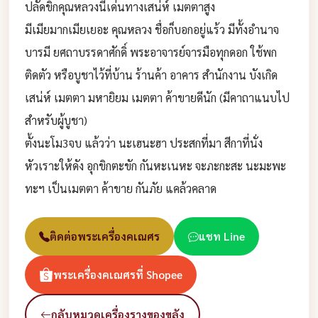
ปลัดขิกคุณหลวงนี้เด่นทางเสน่ห์ เมตตาสูง
มีเมียมากเมียเยอะ คุณหลวง ชื่อก็บอกอยู่แร้ว มีทั้งอำนาจ
บารมี ยศถาบรรดาศักดิ์ พระอาจารย์จารมือทุกดอก ใช้พก
ติดตัว หรือบูชาไว้ที่บ้าน ร้านค้า อาคาร สำนักงาน บังเกิด
เสน่ห์ เมตตา มหายิยม เมตตา ค้าขายดีนัก (มีคาถาแนบไป
สำหรับผู้บูชา)
ตั้งนะโม3จบ แล้วว่า นะเฮนะฮา ประสกที่มา สีกาที่นั่ง
หัวเราะให้ดัง อุกขิกตะขัก กันหะเนหะ จะภะกะสะ นะมะพะ
ทะฯ เป็นเมตตา ค้าขาย กันภัย แคล้วคลาด
ติดต่อพระเครื่องคเณศร
แชท Line
พระเครื่องคเณศรที่ Shopee
กลับหมวดเครื่องรางของขลัง