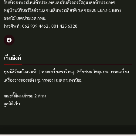
รับสั่งจองพระใหม่ทั่วประเทศและรับสั่งจองวัตถุมงคลทั่วประเทศ
หมู่บ้านนิรันดร์วิลล์ราม2 ซ.เฉลิมพระเกียรติ ร.9 ซอย28 แยก3-1 แขวง
ดอกไม้ เขตประเวศ กทม.
โทรศัพท์ : 062 939 4462 , 081 425 6328
เว็บลิงค์
ทุนนิธิวัดแก้วแจ่มฟ้า
|
พระเครื่องพรวิษณุ
|
9ชัยชนะ
วัตถุมงคล
พระเครื่อง
เครื่องรางของขลัง
|
กุมารทอง
|
เมตตามหานิยม
ขณะนี้มีคนเข้าชม 2 ท่าน
ดูสถิติเว็บ