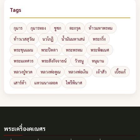
Tags
กุมาร
กุมารทอง
ชูชก
ตะกรุด
ท้าวมหาพรหม
ท้าวเวสสุวัณ
นวโกฏิ
น้ำมันมหาเสน่
พระกริ่ง
พระขุนแผน
พระปิดตา
พระพรหม
พระพิฆเนศ
พระมเหศวร
พระสังกัจจายน์
วัวธนู
หนุมาน
หลวงปู่ทวด
หลวงพ่อคูณ
หลวงพ่อเงิน
เจ้าสัว
เบี้ยแก้
เสาร์ห้า
แหวนนางลอด
ไพรีพินาศ
พระเครื่องคเณศร