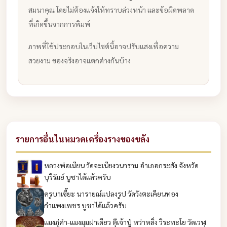
สมนาคุณ โดยไม่ต้องแจ้งให้ทราบล่วงหน้า และข้อผิดพลาด
ที่เกิดขึ้นจากการพิมพ์
ภาพที่ใช้ประกอบในเว็บไซต์นี้อาจปรับแสงเพื่อความ
สวยงาม ของจริงอาจแตกต่างกันบ้าง
รายการอื่นในหมวดเครื่องรางของขลัง
หลวงพ่อเมียน วัดจะเนียงวนาราม อำเภอกระสัง จังหวัด
บุรีรัมย์ บูชาได้แล้วครับ
ครูบาเซี๊ยะ นารายณ์แปลงรูป วัดวังตะเคียนทอง
กำแพงเพชร บูชาได้แล้วครับ
แมงภู่คำ-แมงมุมฝาเดียว ตุ๊เจ้าปู่ หว่าหลิ่ง วิระทะโย วัดเวฬุ