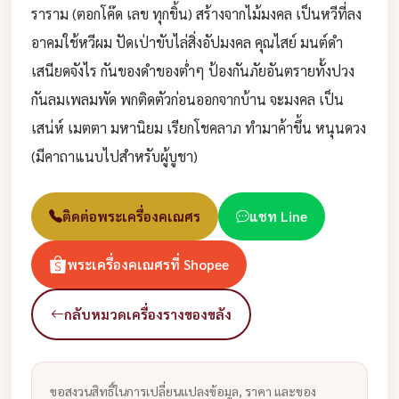
ราราม (ตอกโค๊ด เลข ทุกขิ้น) สร้างจากไม้มงคล เป็นหวีที่ลง
อาคมใช้หวีผม ปัดเป่าขับไล่สิ่งอัปมงคล คุณไสย์ มนต์ดำ
เสนียดจังไร กันของดำของต่ำๆ ป้องกันภัยอันตรายทั้งปวง
กันลมเพลมพัด พกติดตัวก่อนออกจากบ้าน จะมงคล เป็น
เสน่ห์ เมตตา มหานิยม เรียกโชคลาภ ทำมาค้าขึ้น หนุนดวง
(มีคาถาแนบไปสำหรับผู้บูชา)
ติดต่อพระเครื่องคเณศร
แชท Line
พระเครื่องคเณศรที่ Shopee
กลับหมวดเครื่องรางของขลัง
ขอสงวนสิทธิ์ในการเปลี่ยนแปลงข้อมูล, ราคา และของ