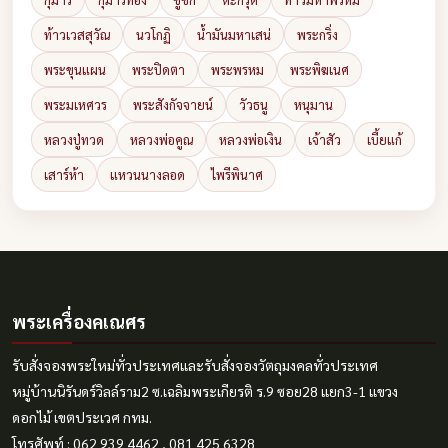
ท้าวเวสสุวัณ
นวโกฏิ
น้ำมันมหาเสน่
พระกริ่ง
พระขุนแผน
พระปิดตา
พระพรหม
พระพิฆเนศ
พระมเหศวร
พระสังกัจจายน์
วัวธนู
หนุมาน
หลวงปู่ทวด
หลวงพ่อคูณ
หลวงพ่อเงิน
เจ้าสัว
เบี้ยแก้
เสาร์ห้า
แหวนนางลอด
ไพรีพินาศ
พระเครื่องคเณศร
รับสั่งจองพระใหม่ทั่วประเทศและรับสั่งจองวัตถุมงคลทั่วประเทศ
หมู่บ้านนิรันดร์วิลล์ราม2 ซ.เฉลิมพระเกียรติ ร.9 ซอย28 แยก3-1 แขวง
ดอกไม้ เขตประเวศ กทม.
โทรศัพท์ : 062 939 4462 , 081 425 6328