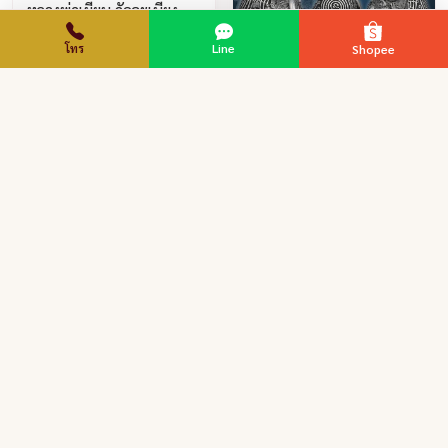
หลวงพ่อเมียน วัดจะเนียง
วนาราม อำเภอกระสัง
โทร
Line
Shopee
จังหวัดบุรีรัมย์ บูชาได้แล้ว
มียอดจำกัด
ครับ
ครูบาเซี๊ยะ นารายณ์แปลงรูป
วัดวังตะเคียนทอง
กำแพงเพชร บูชาได้แล้วครับ
มียอดจำกัด
ดูรายละเอียด
ดูรายละเอียด