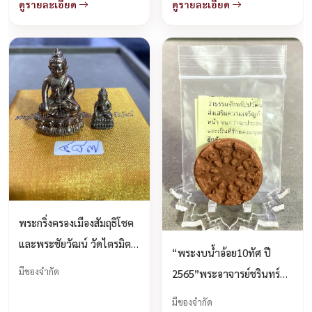
ดูรายละเอียด
ดูรายละเอียด
พระกริ่งครองเมืองสัมฤธิโชค
และพระชัยวัฒน์ วัดไตรมิตร
“พระงบน้ำอ้อย10ทัศ ปี
วิทยาราม กรุงเทพมหานคร
มีของจำกัด
2565”พระอาจารย์ชรินทร์
บูชาได้แล้วครับ
โสภณปัญโญ วัดโสธรวราราม
มีของจำกัด