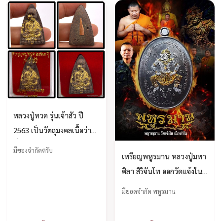
หลวงปู่ทวด รุ่นเจ้าสัว ปี
2563 เป็นวัตถุมงคลเนื้อว่าน
ที่จัดสร้างโดย หลวงปู่สุเชฏฐ์
มีของจำกัดตรับ
เหรียญพหูรมาน หลวงปู่มหา
สุมังคโล (หลวงพ่อตาทิพย์)
ศิลา สิริจันโท ออกวัดแจ้งใน
วัดเขานางรักษ์ จังหวัดชัยภูมิ
จ.นครราชสีมา ปี 2568พิธีดี
บูชาได้แล้วครับ
มียอดจำกัด พหูรมาน
บูชาได้แล้วครับ