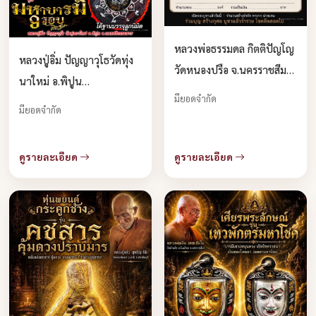
หลวงพ่อธรรมดล กิตติปัญโญ
หลวงปู่อิ่ม ปัญญาวุโธวัดทุ่ง
วัดหนองปรือ จ.นครราชสีมา
นาใหม่ อ.พิปูน
จองครับ
มียอดจำกัด
จ.นครศรีธรรมราช เปิดจอง
มียอดจำกัด
ดูรายละเอียด
ดูรายละเอียด