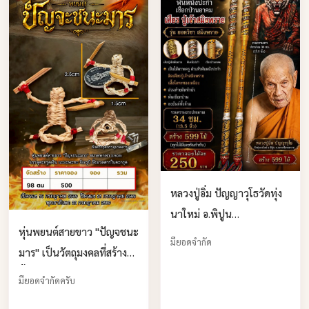
หลวงปู่อิ่ม ปัญญาวุโธวัดทุ่ง
นาใหม่ อ.พิปูน
หุ่นพยนต์สายขาว "ปัญจชนะ
จ.นครศรีธรรมราชจองครับ
มียอดจำกัด
มาร" เป็นวัตถุมงคลที่สร้าง
ขึ้นตามตำราวิชา จองครับ
มียอดจำกัดครับ