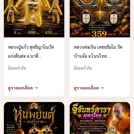
หลวงปู่แก้ว สุทธิญาโณวัด
หลวงพ่อเงิน เตชะธัมโม วัด
แก่งดินสอ อ.นาดี
บ้านอ้อ อ.โนนไทย
จ.ปราจีนบุรี จอง
จ.นครราชสีมา เปิดจอง
มียอดจำกัด
มียอดจำกัด
ดูรายละเอียด
ดูรายละเอียด