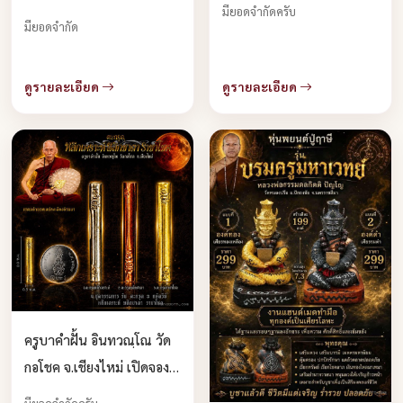
มียอดจำกัดครับ
จ.นครราชสีมา จองครับ
มียอดจำกัด
ดูรายละเอียด
ดูรายละเอียด
ครูบาคำฝั้น อินทวณฺโณ วัด
กอโชค จ.เชียงไหม่ เปิดจอง
ครับ