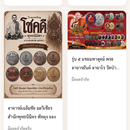
รุ่น ๕ แชะมหาอุตม์ พระ
อาจารยันต์ อาจาโร วัดป่า
เชตวัน จ.สกลนคร เปิดจอง
มียอดจำกัด
อาจารย์เฉลิมชัย มลวิเชียร
สำนักพุทธนิมิตร พัทลุง จอง
มียอดจำกัดครับ