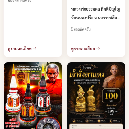
มียอดจำกัดครับ
หลวงพ่อธรรมดล กิตติปัญโญ
วัดหนองปรือ จ.นครราชสีมา
จองครับ
มียอดกัดครับ
ดูรายละเอียด
ดูรายละเอียด