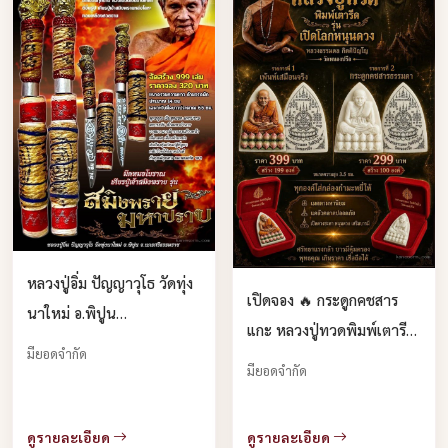
หลวงปู่อิ่ม ปัญญาวุโธ วัดทุ่ง
เปิดจอง 🔥 กระดูกคชสาร
นาใหม่ อ.พิปูน
แกะ หลวงปู่ทวดพิมพ์เตารีด
จ.นครศรีธรรมราช จองคับ
มียอดจำกัด
รุ่น "เปิดโลกหนุนดวง" เปิด
มียอดจำกัด
จองครับ
ดูรายละเอียด
ดูรายละเอียด