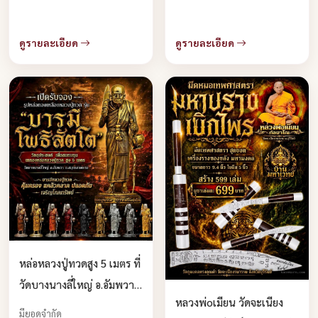
ดูรายละเอียด
ดูรายละเอียด
หล่อหลวงปู่ทวดสูง 5 เมตร ที่
วัดบางนางลี่ใหญ่ อ.อัมพวา
หลวงพ่oเมียน วัดจะเนียง
จ.สมุทรสงคราม เปิดจอง
มียอดจำกัด