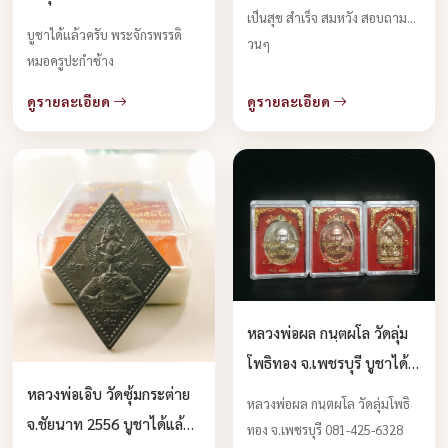
เป็นสุข สำเร็จ สมหวัง สอบถามด่
จ.เชียงใหม่ อายุ 98 ปี บูชาได้
บูชาได้แล้วครับ พระจักรพรรดิ
วนๆ
แล้วครับ
หมอครูปะกำช้าง
ดูรายละเอียด
ดูรายละเอียด
หลวงพ่อผล กนฺตผโล วัดลุ่ม
โพธิทอง จ.เพชรบุรี บูชาได้
แล้วครับ
หลวงพ่อเอิบ วัดซุ้มกระต่าย
หลวงพ่อผล กนฺตผโล วัดลุ่มโพธิ
จ.ชัยนาท 2556 บูชาได้แล้ว
ทอง จ.เพชรบุรี 081-425-6328