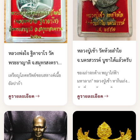
หลวงปู่เช้า วัดห้วยลำใย
หลวงพ่อใจ ฐิตาจาโร วัด
จ.นครสวรรค์ บูชาได้แล้วครับ
พระยาญาติ จ.สมุทรสงคราม
บูชาได้แล้วครับ
ของเก่าตกค้าง พญาไก่ฟ้า
เหรียญโภคทรัพย์ขอบสตางค์เนื้อ
มหาลาภ" หลวงปู่เช้า หากินเก่ง
อัลปาก้า
คุ้ยเขี่ยหาแก้วแหวนเงินทอง
ดูรายละเอียด
ดูรายละเอียด
โภคทรัพย์