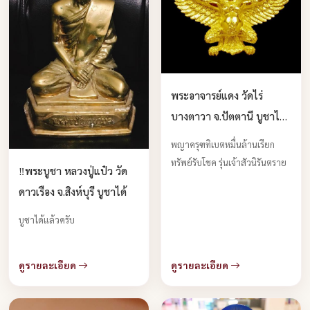
พระอาจารย์แดง วัดไร่
บางตาวา จ.ปัตตานี บูชาได้
แล้วครับ
พญาครุฑทิเบตหมื่นล้านเรียก
ทรัพย์รับโชค รุ่นเจ้าสัวนิรันตราย
‼️พระบูชา หลวงปู่แป๋ว วัด
ดาวเรือง จ.สิงห์บุรี บูชาได้
บูชาได้แล้วครับ
ดูรายละเอียด
ดูรายละเอียด