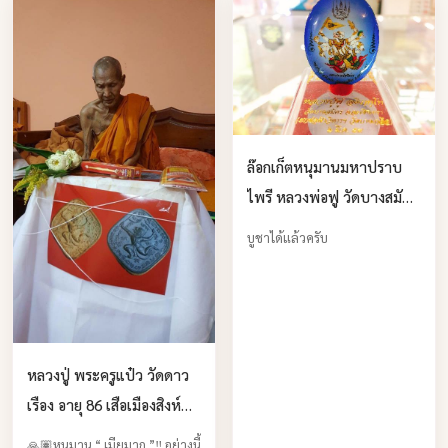
ล๊อกเก็ตหนุมานมหาปราบ
ไพรี หลวงพ่อฟู วัดบางสมัคร
จ.ฉะเชิงเทรา 2559 บูชาได้
บูชาได้แล้วครับ
แล้วครับ
หลวงปู่ พระครูแป๋ว วัดดาว
เรือง อายุ 86 เสือเมืองสิงห์
บูชาได้แล้วคับ
🙏🏽หนุมาน “ เมียมาก ”‼️ อย่างนี้