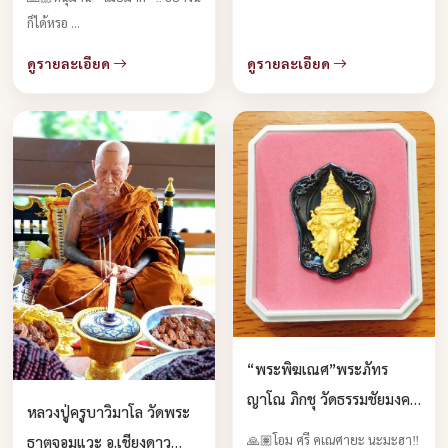
ก็ได้หรอ ...
ดูรายละเอียด
ดูรายละเอียด
“พระพิฆเณศ”พระภัทร
ญาโณ ภิกชุ วัดธรรมชัยมงคล
หลวงปู่ครูบาวิมาโล วัดพระ
จ.เชียงใหม่ บูชาได้แล้วครับ
🙏🏽โอม ศรี คเณศายะ นะมะฮา‼️
ธาตุจอมแวะ อ.เชียงดาว