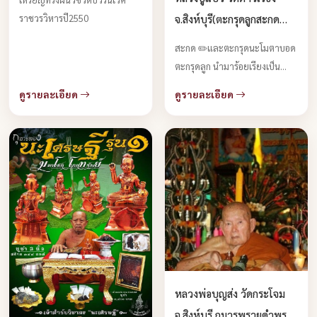
จ.สิงห์บุรี(ตะกรุดลูกสะกด
ราชวรวิหารปี2550
มหาสะท้อน)บูชาได้แล้วครับ
สะกด ✏️และตะกรุดนะโมตาบอด
ตะกรุดลูก นำมาร้อยเรียงเป็น
ตะกรุดคาดเอว พุทธคุณหา
ดูรายละเอียด
ดูรายละเอียด
ประมาณมิได้‼️ มีจำกัดครับ 081-
425-6328
หลวงพ่อบุญส่ง วัดกระโจม
จ.สิงห์บุรี กุมารพรายดำพราย