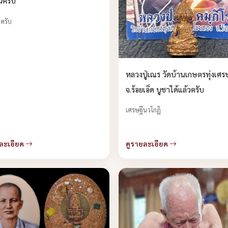
้วครับ
ดครับ
หลวงปู่เณร วัดบ้านเกษตรทุ่งเศร
จ.ร้อยเอ็ด บูชาได้แล้วครับ
เศรษฐีนวโกฏิ
ละเอียด
ดูรายละเอียด