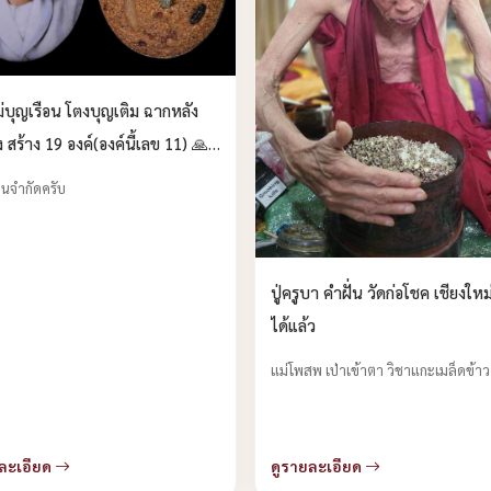
่บุญเรือน โตงบุญเติม ฉากหลัง
 สร้าง 19 องค์(องค์นี้เลข 11) 🙏
“มหาโภคทรัพย์ ปราบไพรี” บูชาได้
นจำกัดครับ
รับ
ปู่ครูบา คำฝั่น วัดก่อโชค เชียงใหม
ได้แล้ว
แม่โพสพ เป่าเข้าตา วิชาแกะเมล็ดข้าว
ละเอียด
ดูรายละเอียด