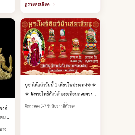
ดูรายละเอียด
บูชาได้แล้ววันนี้ 1 เดียวในประเทศ🪭🪭
🪭 #พระโพธิสัตว์ต้าเฮยเทียนดอยดวง
แก้ว บูชาได้แล้ว
จัดส่งของ 5-7 วันนับจากที่สั่งของ
องค์
ปไหน
) บูชา
ำนาจ