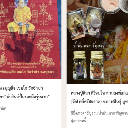
่อบุญลือ เขมโก วัดจำปา
หลวงปู่ศิลา สิริจนฺโท สวนสงฆ์แก
ยา“ผ้ายันต์ปั้มรอยมือรุ่นแรก”
(วัดโพธิ์ศรีสะอาด) จ.กาฬสินธุ์ บูช
ำกัด
แล้วครับ
สีผึ้งเทวดารัญจวน น้ำมันเทวดารัญจวน ฮอ
สุดๆตอนนี้