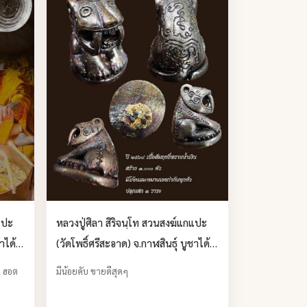
แปะ
หลวงปู่ศิลา สิริจนฺโท สวนสงฆ์แกแปะ
าได้
(วัดโพธิ์ศรีสะอาด) จ.กาฬสินธุ์ บูชาได้
แล้วครับ
ต
มีน้อยคับ ขายดีสุดๆ