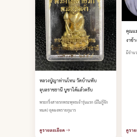
คุณแม
งาช้าง
รุ่น 
มีจำนว
แล้วค
หลวงปู่ญาท่านโทน วัดบ้านพับ
อุบลราชธานี บูชาได้แล้วครับ
พระกริ่งสายรกพระพุทธเจ้ารุ่นแรก (มีไม่รู้จัก
หมด) อุดผงพรายกุมาร
ดูรายละเอียด
ดูราย