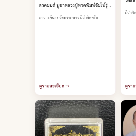
ได้แล
สวดมนต์ บูชาหลวงปู่ทวดพิมพ์จัมโบ้รุ่น
มีจำกั
แรก พระอาจารย์นอง วัดทรายขาว
อาจารย์นอง วัดทรายขาว มีจำกัดครับ
ปัตตานี ปี 2536 บูชาได้แล้ว
ดูรายละเอียด
ดูราย