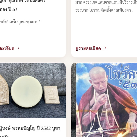
มาก ครองเขตแดนจรดแดน มีบริวารเป็
งทอง ปี 57
รองบาท โบราณต้องตั้งศาลเพียงตา ...
ำกัด“ เหรียญหล่อรุ่นแรก”
ละเอียด
ดูรายละเอียด
ู่หงษ์ พรหมปัญโญ ปี 2542 บูชา