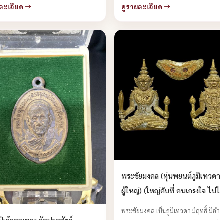
ละเอียด
ดูรายละเอียด
พระชัยมงคล (หุ่นพยนต์ภูมิเทวดา
ผู้ใหญ่) (ใหญ่คับที่ คนเกรงใจ ไ
ผ่านสะดวก มีชัย มีกำไลตลอดทาง
พระชัยมงคล เป็นภูมิเทวดา มีฤทธิ์ มีอ
ู่เจ้าคุณทอง วัดปลดสัตว์
ได้แล้วครับ