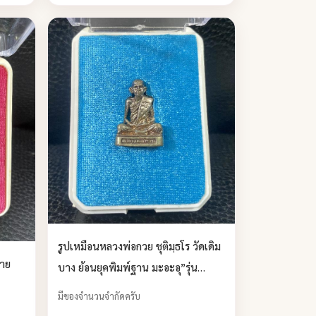
รูปเหมือนหลวงพ่อกวย ชุติมฺธโร วัดเดิม
่าย
บาง ย้อนยุคพิมพ์ฐาน มะอะอุ”รุ่น
กตัญญู ปี 62 บูชาได้แล้วครับ
มีของจำนวนจำกัดครับ