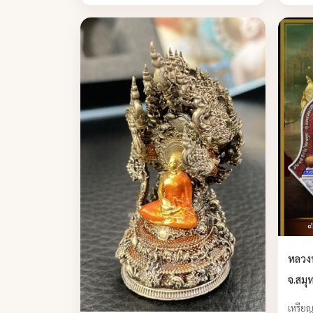
หลวงพ
จ.สมุ
เหรียญ