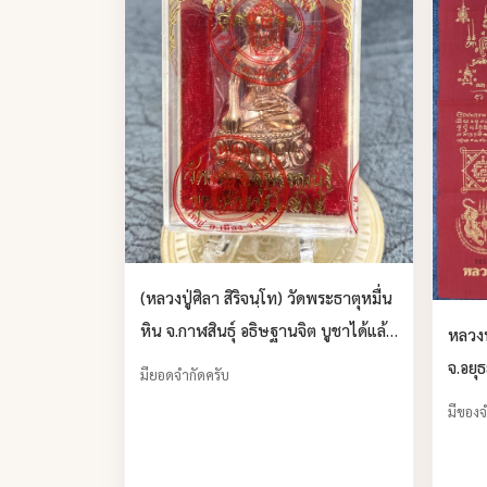
(หลวงปู่ศิลา สิริจนฺโท) วัดพระธาตุหมื่น
หิน จ.กาฬสินธุ์ อธิษฐานจิต บูชาได้แล้ว
หลวงพ
ครับ
จ.อยุธ
มียอดจำกัดครับ
มีของจ