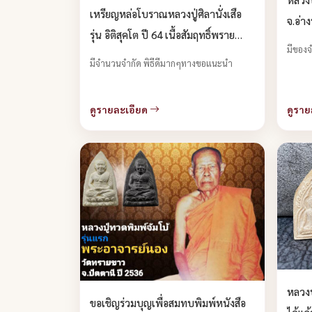
เหรียญหล่อโบราณหลวงปู่ศิลานั่งเสือ
จ.อ่า
รุ่น อิติสุคโต ปี 64 เนื้อสัมฤทธิ์พราย
มีของจ
น้ำเงิน บูชาได้แล้วครับ
มีจำนวนจำกัด พิธีดีมากๆทางขอแนะนำ
ดูรายละเอียด
ดูราย
หลวงป
ขอเชิญร่วมบุญเพื่อสมทบพิมพ์หนังสือ