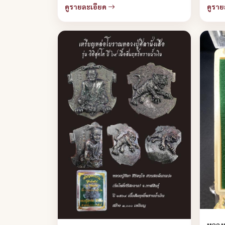
ดูรายละเอียด
ดูราย
หลวงป