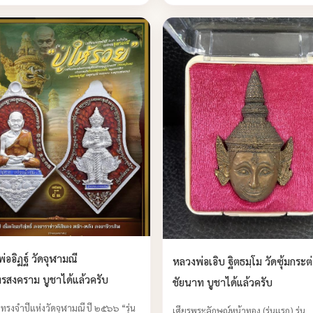
่ออิฏฐ์ วัดจุฬามณี
หลวงพ่อเอิบ ฐิตธมฺโม วัดซุ้มกระต
ทรสงคราม บูชาได้แล้วครับ
ชัยนาท บูชาได้แล้วครับ
ทรงจำปีแห่งวัดจุฬามณี ปี ๒๕๖๖ “รุ่น
เศียรพระลักษณ์หน้าทอง (รุ่นแรก) รุ่น