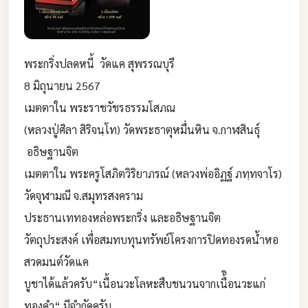
พระกริ่งปลดหนี้ วัดแค สุพรรณบุรี
8 มิถุนายน 2567
เมตตาใน พระราชวัชรธรรมโสภณ
(หลวงปู่ศิลา สิริจนฺโท) วัดพระธาตุหมื่นหิน จ.กาฬสินธุ์
อธิษฐานจิต
เมตตาใน พระครูโสภิตวิริยาภรณ์ (หลวงพ่ออิฏฐ์ ภทฺทจาโร)
วัดจุฬามณี จ.สมุทรสงคราม
ประธานเททองหล่อพระกริ่ง และอธิษฐานจิต
วัตถุประสงค์ เพื่อสมทบทุนทรัพย์โครงการปิดทองรดน้ำหอ
สวดมนต์วัดแค
บูชาได้แล้วครับ“เนื้อนวะโลหะสืบชนวนจากเนื้ิอนวะแก่
ทองคำ“ มีจำกัดครับ