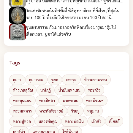
ครูบาออ ปัณฑิต๊ะ เจ้าตำรับพญากบกินเดือน” บูชาได้แล้ว
ครับ
วัดแห่งชัยชนะในทิศทั้งสี่ พิธีพุทธาภิเษกที่ยิ่งใหญ่ที่สุดใน
รอบ 100 ปี ที่ระลึกในโอกาสครบรอบ 100 ปี สถานี
ตำรวจนครบาลชนะสงคราม บูชาได้แล้วครับ
ขุนแผนพราย กั่วเผาะ (กอดรัดฟัดเหวี่ยง มารุมมาตุ้มไม่
เลือกเวลา) บูชาได้แล้วครับ
Tags
กุมาร
กุมารทอง
ชูชก
ตะกรุด
ท้าวมหาพรหม
ท้าวเวสสุวัณ
นวโกฏิ
น้ำมันมหาเสน่
พระกริ่ง
พระขุนแผน
พระปิดตา
พระพรหม
พระพิฆเนศ
พระมเหศวร
พระสังกัจจายน์
วัวธนู
หนุมาน
หลวงปู่ทวด
หลวงพ่อคูณ
หลวงพ่อเงิน
เจ้าสัว
เบี้ยแก้
เสาร์ห้า
แหวนนางลอด
ไพรีพินาศ