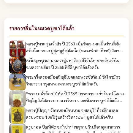
รายการอื่นในหมวดบูชาได้แล้ว
หลวงปู่ทวด รุ่นเจ้าสัว ปี 2563 เป็นวัตถุมงคลเนื้อว่านที่จัด
สร้างโดย หลวงปู่สุเชฏฐ์ สุมังคโล (หลวงพ่อตาทิพย์) วัดเขา
นางรักษ์ จังหวัดชัยภูมิ บูชาได้แล้วครับ
เหรียญพหูรมาน หลวงปู่มหาศิลา สิริจันโท ออกวัดแจ้งใน
จ.นครราชสีมา ปี 2568พิธีดี บูชาได้แล้วครับ
พระกริ่งครองเมืองสัมฤธิโชคและพระชัยวัฒน์ วัดไตรมิตร
วิทยาราม กรุงเทพมหานคร บูชาได้แล้วครับ
“พระงบน้ำอ้อย10ทัศ ปี 2565”พระอาจารย์ชรินทร์ โสภณ
ปัญโญ วัดโสธรวรารามวรวิหาร จ.ฉะเชิงเทรา บูชาได้แล้ว
ครับ
หลวงปู่ปัญญา วัดหนองผักหนาม จ.ชลบุรี“ที่ระลึกมงคล
ครบ๙รอบ 108ปีรุ่นสร้างวิหาร๕๖“ บูชาได้แล้วครับ
ครูบาออ ปัณทิต๊ะ จ.ลำปาง“พญากบกินเดือนอุดมวลสาร