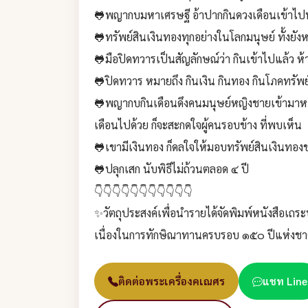
🐸พญากบมหาเศรษฐี อ้าปากกินดวงเดือนเข้าไปทั้
🐸ทรัพย์สินเงินทองทุกอย่างในโลกมนุษย์ ทั้งย
🐸มือปิดทวารเป็นสัญลักษณ์ว่า กินเข้าไปแล้ว ห้
🐸ปิดทวาร หมายถึง กินเงิน กินทอง กินโภคทรัพย์
🐸พญากบกินเดือนดึงคนมนุษย์หญิงชายเข้ามาหาเ
เดือนไปด้วย ก็จะสะกดใจผู้คนรอบข้าง ที่พบเห็น
🐸เขามีเงินทอง ก็ดลใจให้มอบทรัพย์สินเงินทองข
🐸ปลุกเสก นับพิธีไม่ถ้วนตลอด ๔ ปี
👇👇👇👇👇👇👇👇👇👇👇
✨วัตถุประสงค์เพื่อนำรายได้จัดพิมพ์หนังสือเถระป
เนื่องในการทักษิณาทานครบรอบ ๑๕๐ ปีแห่งชา
ติดต่อพระเครื่องคเณศร
แชท Line