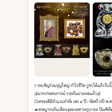
‼ ขอเชิญร่วมบุญใหญ่ กำไรชีวิต บูชาได้แล้ววันนี้
💰มากประสบการณ์ รวยกันมาเยอะแล้ว💰
💥#ของดีมีจำนวนจำกัด เสก ๔ ปี✨จัดสร้างปี พ
🔥#พญากบกินเดือนอุดมวลสารครูบาออ ปัณฑิต๊ะ