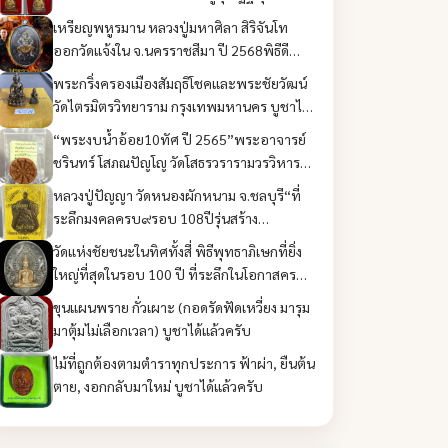
(หลวงพ่อตาทิพย์) วัดเขานางรักษ์ จังหวัด
เหรียญพหูรมาน หลวงปู่มหาศิลา สิริจันโท
ชัยภูมิ บูชาได้แล้วครับ
ออกวัดแจ้งใน จ.นครราชสีมา ปี 2568พิธีดี
บูชาได้แล้วครับ
พระกริ่งครองเมืองสัมฤธิโชคและพระชัยวัฒน์
วัดไตรมิตรวิทยาราม กรุงเทพมหานคร บูชาได้
แล้วครับ
“พระงบน้ำอ้อย10ทัศ ปี 2565”พระอาจารย์
ชรินทร์ โสภณปัญโญ วัดโสธรวรารามวรวิหาร
จ.ฉะเชิงเทรา บูชาได้แล้วครับ
หลวงปู่ปัญญา วัดหนองผักหนาม จ.ชลบุรี“ที่
ระลึกมงคลครบ๙รอบ 108ปีรุ่นสร้าง
วิหาร๕๖“ บูชาได้แล้วครับ
วัดแห่งชัยชนะในทิศทั้งสี่ พิธีพุทธาภิเษกที่ยิ่ง
ใหญ่ที่สุดในรอบ 100 ปี ที่ระลึกในโอกาสครบ
รอบ 100 ปี สถานีตำรวจนครบาลชนะสงคราม
ขุนแผนพราย กั่วเผาะ (กอดรัดฟัดเหวี่ยง มารุม
บูชาได้แล้วครับ
มาตุ้มไม่เลือกเวลา) บูชาได้แล้วครับ
ไม้ที่ถูกต้องตามตำราทุกประการ ฟ้าผ่า, ยืนต้น
ตาย, งอกกลับมาใหม่ บูชาได้แล้วครับ