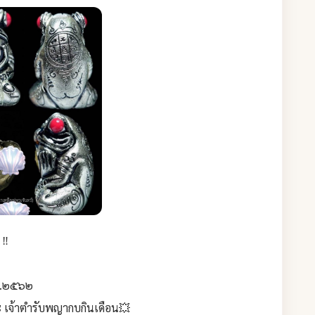
 ‼
.ศ.๒๕๖๒
 เจ้าตำรับพญากบกินเดือน💥