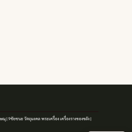
ิษณุ
|
9ชัยชนะ
วัตถุมงคล
พระเครื่อง
เครื่องรางของขลัง
|