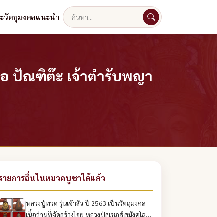
ละวัตถุมงคลแนะนำ
ค้นหา
 ปัณฑิต๊ะ เจ้าตำรับพญา
รายการอื่นในหมวดบูชาได้แล้ว
หลวงปู่ทวด รุ่นเจ้าสัว ปี 2563 เป็นวัตถุมงคล
เนื้อว่านที่จัดสร้างโดย หลวงปู่สุเชฏฐ์ สุมังคโล