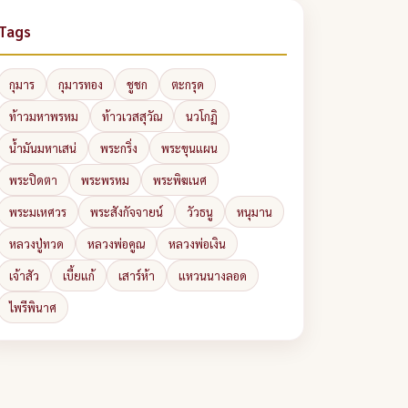
Tags
กุมาร
กุมารทอง
ชูชก
ตะกรุด
ท้าวมหาพรหม
ท้าวเวสสุวัณ
นวโกฏิ
น้ำมันมหาเสน่
พระกริ่ง
พระขุนแผน
พระปิดตา
พระพรหม
พระพิฆเนศ
พระมเหศวร
พระสังกัจจายน์
วัวธนู
หนุมาน
หลวงปู่ทวด
หลวงพ่อคูณ
หลวงพ่อเงิน
เจ้าสัว
เบี้ยแก้
เสาร์ห้า
แหวนนางลอด
ไพรีพินาศ