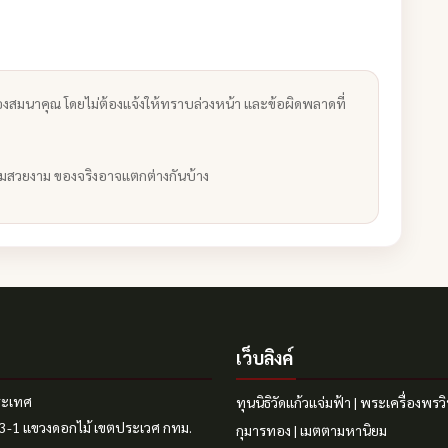
งสมนาคุณ โดยไม่ต้องแจ้งให้ทราบล่วงหน้า และข้อผิดพลาดที่
ามสวยงาม ของจริงอาจแตกต่างกันบ้าง
เว็บลิงค์
ประเทศ
ทุนนิธิวัดแก้วแจ่มฟ้า
|
พระเครื่องพรว
แยก3-1 แขวงดอกไม้ เขตประเวศ กทม.
กุมารทอง
|
เมตตามหานิยม