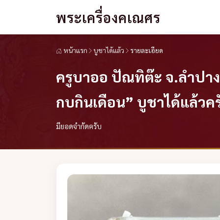
พระเครื่องคเณศร
หน้าแรก
บูชาได้แล้ว
รายละเอียด
ครูบาออ ปัณทิต๊ะ จ.ลำปา
กบกินเดือน” บูชาได้แล้วคร
มียอดจำกัดครับ