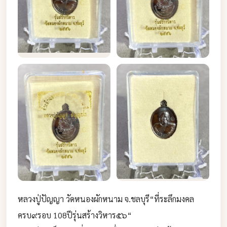
หลวงปู่ปัญญา วัดหนองผักหนาม จ.ชลบุรี“ที่ระลึกมงคล
ครบ๙รอบ 108ปีรุ่นสร้างวิหาร๕๖“