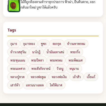
ไม้ที่ถูกต้องตามตำราทุกประการ ฟ้าผ่า, ยืนต้นตาย, งอก
กลับมาใหม่ บูชาได้แล้วครับ
Tags
กุมาร
กุมารทอง
ชูชก
ตะกรุด
ท้าวมหาพรหม
ท้าวเวสสุวัณ
นวโกฏิ
น้ำมันมหาเสน่
พระกริ่ง
พระขุนแผน
พระปิดตา
พระพรหม
พระพิฆเนศ
พระมเหศวร
พระสังกัจจายน์
วัวธนู
หนุมาน
หลวงปู่ทวด
หลวงพ่อคูณ
หลวงพ่อเงิน
เจ้าสัว
เบี้ยแก้
เสาร์ห้า
แหวนนางลอด
ไพรีพินาศ