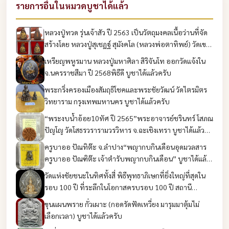
รายการอื่นในหมวดบูชาได้แล้ว
หลวงปู่ทวด รุ่นเจ้าสัว ปี 2563 เป็นวัตถุมงคลเนื้อว่านที่จัด
สร้างโดย หลวงปู่สุเชฏฐ์ สุมังคโล (หลวงพ่อตาทิพย์) วัดเขา
นางรักษ์ จังหวัดชัยภูมิ บูชาได้แล้วครับ
เหรียญพหูรมาน หลวงปู่มหาศิลา สิริจันโท ออกวัดแจ้งใน
จ.นครราชสีมา ปี 2568พิธีดี บูชาได้แล้วครับ
พระกริ่งครองเมืองสัมฤธิโชคและพระชัยวัฒน์ วัดไตรมิตร
วิทยาราม กรุงเทพมหานคร บูชาได้แล้วครับ
“พระงบน้ำอ้อย10ทัศ ปี 2565”พระอาจารย์ชรินทร์ โสภณ
ปัญโญ วัดโสธรวรารามวรวิหาร จ.ฉะเชิงเทรา บูชาได้แล้ว
ครับ
ครูบาออ ปัณทิต๊ะ จ.ลำปาง“พญากบกินเดือนอุดมวลสาร
ครูบาออ ปัณฑิต๊ะ เจ้าตำรับพญากบกินเดือน” บูชาได้แล้ว
ครับ
วัดแห่งชัยชนะในทิศทั้งสี่ พิธีพุทธาภิเษกที่ยิ่งใหญ่ที่สุดใน
รอบ 100 ปี ที่ระลึกในโอกาสครบรอบ 100 ปี สถานี
ตำรวจนครบาลชนะสงคราม บูชาได้แล้วครับ
ขุนแผนพราย กั่วเผาะ (กอดรัดฟัดเหวี่ยง มารุมมาตุ้มไม่
เลือกเวลา) บูชาได้แล้วครับ