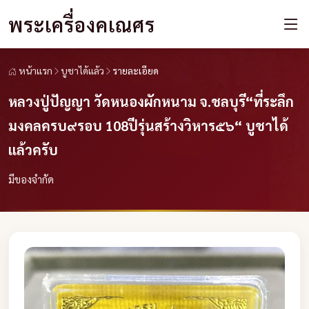
พระเครื่องคเณศร
หน้าแรก
บูชาได้แล้ว
รายละเอียด
หลวงปู่ปัญญา วัดหนองผักหนาม จ.ชลบุรี“ที่ระลึก
มงคลครบ๙รอบ 108ปีรุ่นสร้างวิหาร๕๖“ บูชาได้
แล้วครับ
มีของจำกัด