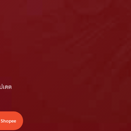
ัปเดต
่ Shopee