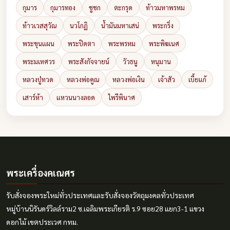
กุมาร
กุมารทอง
ชูชก
ตะกรุด
ท้าวมหาพรหม
ท้าวเวสสุวัณ
นวโกฏิ
น้ำมันมหาเสน่
พระกริ่ง
พระขุนแผน
พระปิดตา
พระพรหม
พระพิฆเนศ
พระมเหศวร
พระสังกัจจายน์
วัวธนู
หนุมาน
หลวงปู่ทวด
หลวงพ่อคูณ
หลวงพ่อเงิน
เจ้าสัว
เบี้ยแก้
เสาร์ห้า
แหวนนางลอด
ไพรีพินาศ
พระเครื่องคเณศร
รับสั่งจองพระใหม่ทั่วประเทศและรับสั่งจองวัตถุมงคลทั่วประเทศ
หมู่บ้านนิรันดร์วิลล์ราม2 ซ.เฉลิมพระเกียรติ ร.9 ซอย28 แยก3-1 แขวง
ดอกไม้ เขตประเวศ กทม.