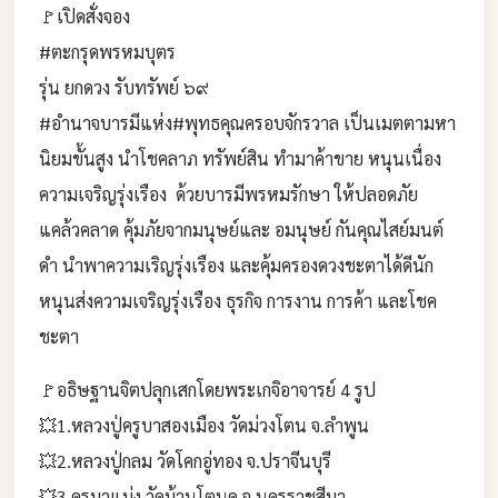
🚩เปิดสั่งจอง
#ตะกรุดพรหมบุตร
รุ่น ยกดวง รับทรัพย์ ๖๙
#อำนาจบารมีแห่ง#พุทธคุณครอบจักรวาล เป็นเมตตามหา
นิยมขั้นสูง นำโชคลาภ ทรัพย์สิน ทำมาค้าขาย หนุนเนื่อง
ความเจริญรุ่งเรือง ด้วยบารมีพรหมรักษา ให้ปลอดภัย
แคล้วคลาด คุ้มภัยจากมนุษย์และ อมนุษย์ กันคุณไสย์มนต์
ดำ นำพาความเริญรุ่งเรือง และคุ้มครองดวงชะตาได้ดีนัก
หนุนส่งความเจริญรุ่งเรือง ธุรกิจ การงาน การค้า และโชค
ชะตา
🚩อธิษฐานจิตปลุกเสกโดยพระเกจิอาจารย์ 4 รูป
💥1.หลวงปู่ครูบาสองเมือง วัดม่วงโตน จ.ลำพูน
💥2.หลวงปู่กลม วัดโคกอู่ทอง จ.ปราจีนบุรี
💥3.ครูบาแบ่ง วัดบ้านโตนด จ.นครราชสีมา