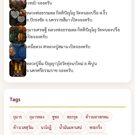
เวทย์) จองครับ
หลวงพ่อธรรมดล กิตติปัญโญ วัดหนองปรือ ต.งิ้ว
อ.ปักธงชัย จ.นครราชสีมา เปิดจองครับ.
กุมารเศรษฐี หลวงพ่อธรรมดล กิตติปัญโญ วัดหนองปรือ
เปิดจองครับ
เหนือดวง #หลวงปู่สมาน เปิดจองครับ
หลวงปู่อิ่ม ปัญญาวุโธวัดทุ่งนาใหม่ อ.พิปูน
จ.นครศรีธรรมราช จองครับ.
Tags
กุมาร
กุมารทอง
ชูชก
ตะกรุด
ท้าวมหาพรหม
ท้าวเวสสุวัณ
นวโกฏิ
น้ำมันมหาเสน่
พระกริ่ง