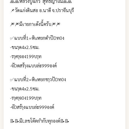
🙏🙏หลวงปู่แก้ว สุทธิญาโณ🙏🙏
📌วัดแก่งดินสอ อ.นาดี จ.ปราจีนบุรี
🎆🎆มีsายกาsดังนี้ครับ🎆🎆
✅แบบที่1=หิuหยกดำปัDท0ง
-ขนๅด4x2.5ซม.
-รๅคๅจอง199บๅท
-จัDดสร้ๅงแบบล่ะ999องค์
✅แบบที่2=หิuหยกขๅวปัDท0ง
-ขนๅด4x2.5ซม.
-รๅคๅจ0ง199บๅท
-จัDสร้ๅงแบบล่ะ999องค์
📝📝มีLลขโค๊ตกำกับทุกองค์📝📝