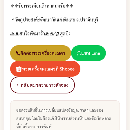
⚜️⚜️รับพระเดือนสิงหาคมครับ⚜️⚜️
📌วัตถุประสงค์:พัฒนาวัดแก่งดินสอ จ.ปราจีนบุรี
🙏🙏สนใจทักมาจ้า🙏🙏🥰 สุดปัง
ติดต่อพระเครื่องคเณศร
แชท Line
พระเครื่องคเณศรที่ Shopee
กลับหมวดรายการสั่งจอง
ขอสงวนสิทธิ์ในการเปลี่ยนแปลงข้อมูล, ราคา และของ
สมนาคุณ โดยไม่ต้องแจ้งให้ทราบล่วงหน้า และข้อผิดพลาด
ที่เกิดขึ้นจากการพิมพ์