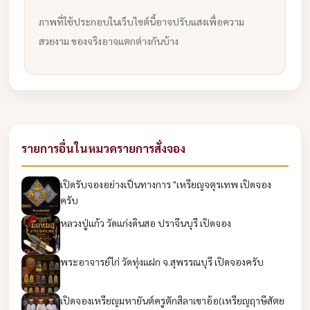
ภาพที่ใช้ประกอบในเว็บไซต์นี้อาจปรับแสงเพื่อความ
สวยงาม ของจริงอาจแตกต่างกันบ้าง
รายการอื่นในหมวดรายการสั่งจอง
เปิดรับจองอย่างเป็นทางการ "เหรียญจตุรเทพ เปิดจอง
ครับ
หลวงปู่แก้ว วัดแก่งดินสอ ปราจีนบุรี เปิดจอง
พระอาจารย์ไก่ วัดทุ่งแฝก จ.สุพรรณบุรี เปิดจองครับ
เปิดจองเหรียญมหายันต์ครูตักสิลาเขาอ้อ(เหรียญฤาษีสัตย