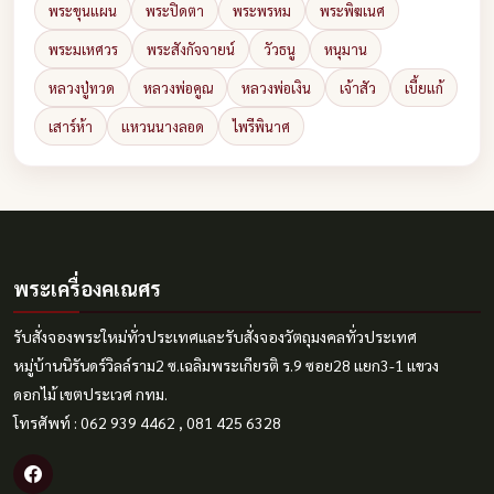
พระขุนแผน
พระปิดตา
พระพรหม
พระพิฆเนศ
พระมเหศวร
พระสังกัจจายน์
วัวธนู
หนุมาน
หลวงปู่ทวด
หลวงพ่อคูณ
หลวงพ่อเงิน
เจ้าสัว
เบี้ยแก้
เสาร์ห้า
แหวนนางลอด
ไพรีพินาศ
พระเครื่องคเณศร
รับสั่งจองพระใหม่ทั่วประเทศและรับสั่งจองวัตถุมงคลทั่วประเทศ
หมู่บ้านนิรันดร์วิลล์ราม2 ซ.เฉลิมพระเกียรติ ร.9 ซอย28 แยก3-1 แขวง
ดอกไม้ เขตประเวศ กทม.
โทรศัพท์ : 062 939 4462 , 081 425 6328