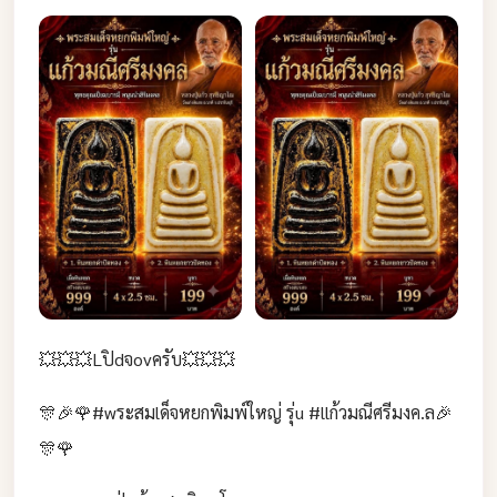
💥💥💥Lปิdจovครับ💥💥💥
🎊🎉🌹#wระสมlด็จหยกพิมพ์ใหญ่ รุ่u #llก้วมณีศรีมงค.ล🎉
🎊🌹