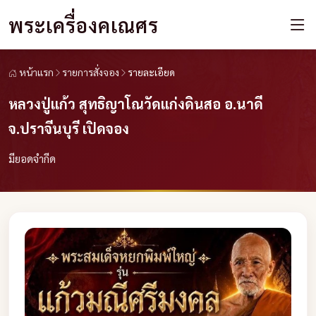
พระเครื่องคเณศร
หน้าแรก
รายการสั่งจอง
รายละเอียด
หลวงปู่แก้ว สุทธิญาโณวัดแก่งดินสอ อ.นาดี
จ.ปราจีนบุรี เปิดจอง
มียอดจำกีด