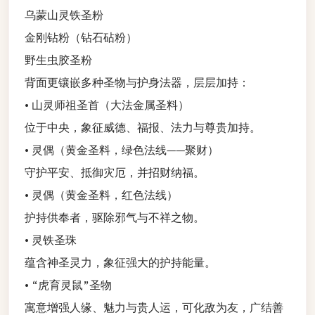
乌蒙山灵铁圣粉
金刚钻粉（钻石砧粉）
野生虫胶圣粉
背面更镶嵌多种圣物与护身法器，层层加持：
• 山灵师祖圣首（大法金属圣料）
位于中央，象征威德、福报、法力与尊贵加持。
• 灵偶（黄金圣料，绿色法线——聚财）
守护平安、抵御灾厄，并招财纳福。
• 灵偶（黄金圣料，红色法线）
护持供奉者，驱除邪气与不祥之物。
• 灵铁圣珠
蕴含神圣灵力，象征强大的护持能量。
• “虎育灵鼠”圣物
寓意增强人缘、魅力与贵人运，可化敌为友，广结善