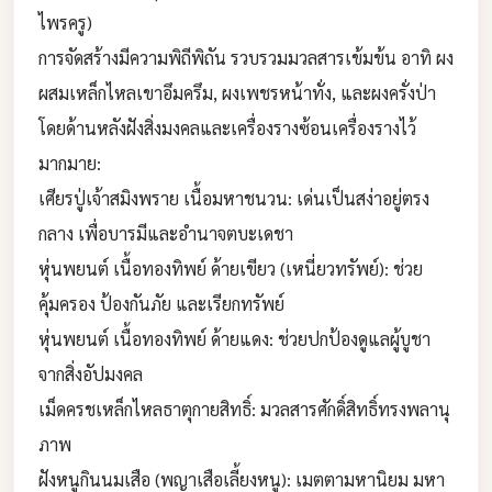
ไพรครู)
​การจัดสร้างมีความพิถีพิถัน รวบรวมมวลสารเข้มข้น อาทิ ผง
ผสมเหล็กไหลเขาอึมครึม, ผงเพชรหน้าทั่ง, และผงครั่งป่า
โดยด้านหลังฝังสิ่งมงคลและเครื่องรางซ้อนเครื่องรางไว้
มากมาย:
​เศียรปู่เจ้าสมิงพราย เนื้อมหาชนวน: เด่นเป็นสง่าอยู่ตรง
กลาง เพื่อบารมีและอำนาจตบะเดชา
​หุ่นพยนต์ เนื้อทองทิพย์ ด้ายเขียว (เหนี่ยวทรัพย์): ช่วย
คุ้มครอง ป้องกันภัย และเรียกทรัพย์
​หุ่นพยนต์ เนื้อทองทิพย์ ด้ายแดง: ช่วยปกป้องดูแลผู้บูชา
จากสิ่งอัปมงคล
​เม็ดครชเหล็กไหลธาตุกายสิทธิ์: มวลสารศักดิ์สิทธิ์ทรงพลานุ
ภาพ
​ฝังหนูกินนมเสือ (พญาเสือเลี้ยงหนู): เมตตามหานิยม มหา