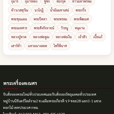
กุมาร
กุมารทอง
ชูชก
ตะกรุด
ท้าวมหาพรหม
ท้าวเวสสุวัณ
นวโกฏิ
น้ำมันมหาเสน่
พระกริ่ง
พระขุนแผน
พระปิดตา
พระพรหม
พระพิฆเนศ
พระมเหศวร
พระสังกัจจายน์
วัวธนู
หนุมาน
หลวงปู่ทวด
หลวงพ่อคูณ
หลวงพ่อเงิน
เจ้าสัว
เบี้ยแก้
เสาร์ห้า
แหวนนางลอด
ไพรีพินาศ
พระเครื่องคเณศร
รับสั่งจองพระใหม่ทั่วประเทศและรับสั่งจองวัตถุมงคลทั่วประเทศ
หมู่บ้านนิรันดร์วิลล์ราม2 ซ.เฉลิมพระเกียรติ ร.9 ซอย28 แยก3-1 แขวง
ดอกไม้ เขตประเวศ กทม.
โทรศัพท์ : 062 939 4462 , 081 425 6328