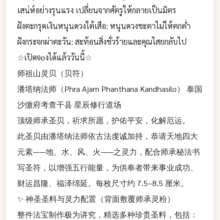
เสน่ห์อย่างรุนแรง เปลี่ยนจากศัตรูให้กลายเป็นมิตร
​ฝังตะกรุดเงินหนุนดวงใต้เสือ: หนุนดวงชะตาไม่ให้ตกต่ำ
​ฝังกระจกผ่าตะวัน: สะท้อนสิ่งชั่วร้ายและคุณไสยกลับไป
☆เปิดจoงได้แล้ววันนี้☆
​师祖山灵贝（贝符）
潘塔纳法师（Phra Ajarn Phanthana Kandhasilo） 泰国
沙缴府考查干县 星辰修行道场
顶级师承圣贝，祈求所愿，护佑平安，化解厄运。
此圣贝由潘塔纳法师依古法虔诚加持，恭请天地四大
元素——地、水、风、火——之灵力，配合师承秘法书
写圣符，以增强五行能量，为供奉者带来事业成功、
财运昌隆、福泽绵延。每枚尺寸约 7.5–8.5 厘米。
✨ 神圣圣料与灵力配置（背面敷覆师承灵粉）
整件法宝制作极为讲究，精选多种珍贵圣料，包括：