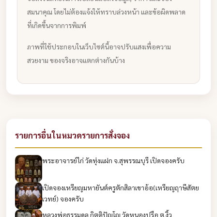
สมนาคุณ โดยไม่ต้องแจ้งให้ทราบล่วงหน้า และข้อผิดพลาด
ที่เกิดขึ้นจากการพิมพ์
ภาพที่ใช้ประกอบในเว็บไซต์นี้อาจปรับแสงเพื่อความ
สวยงาม ของจริงอาจแตกต่างกันบ้าง
รายการอื่นในหมวดรายการสั่งจอง
พระอาจารย์ไก่ วัดทุ่งแฝก จ.สุพรรณบุรี เปิดจองครับ
เปิดจองเหรียญมหายันต์ครูตักสิลาเขาอ้อ(เหรียญฤาษีสัตย
เวทย์) จองครับ
หลวงพ่อธรรมดล กิตติปัญโญ วัดหนองปรือ ต.งิ้ว