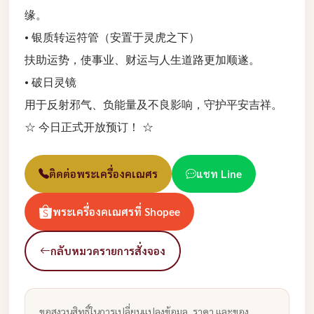
缘。
• 银质转运符管（安置于灵虎之下）
扶助运势，使事业、财运与人生道路更加顺遂。
• 破日灵镜
用于反射邪气、负能量及不良影响，守护平安吉祥。
☆ 今日正式开放预订！ ☆
ติดต่อพระเครื่องคเณศร
แชท Line
พระเครื่องคเณศรที่ Shopee
กลับหมวดรายการสั่งจอง
ขอสงวนสิทธิ์ในการเปลี่ยนแปลงข้อมูล, ราคา และของ