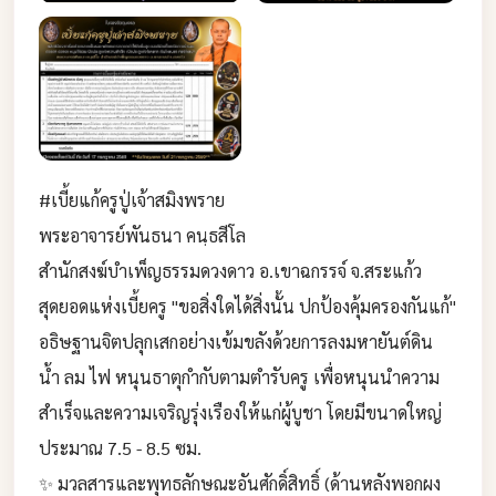
#เบี้ยแก้ครูปู่เจ้าสมิงพราย
​พระอาจารย์พันธนา คนฺธสีโล
สำนักสงฆ์บำเพ็ญธรรมดวงดาว อ.เขาฉกรรจ์ จ.สระแก้ว
​สุดยอดแห่งเบี้ยครู "ขอสิ่งใดได้สิ่งนั้น ปกป้องคุ้มครองกันแก้"
อธิษฐานจิตปลุกเสกอย่างเข้มขลังด้วยการลงมหายันต์ดิน
น้ำ ลม ไฟ หนุนธาตุกำกับตามตำรับครู เพื่อหนุนนำความ
สำเร็จและความเจริญรุ่งเรืองให้แก่ผู้บูชา โดยมีขนาดใหญ่
ประมาณ 7.5 - 8.5 ซม.
​✨ มวลสารและพุทธลักษณะอันศักดิ์สิทธิ์ (ด้านหลังพอกผง