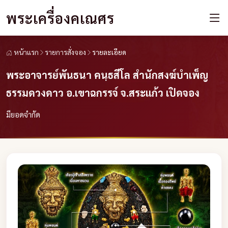
พระเครื่องคเณศร
หน้าแรก
รายการสั่งจอง
รายละเอียด
พระอาจารย์พันธนา คนฺธสีโล สำนักสงฆ์บำเพ็ญ
ธรรมดวงดาว อ.เขาฉกรรจ์ จ.สระแก้ว เปิดจอง
มียอดจำกัด