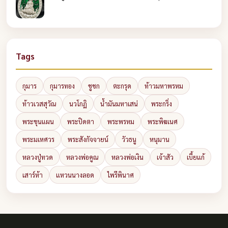
Tags
กุมาร
กุมารทอง
ชูชก
ตะกรุด
ท้าวมหาพรหม
ท้าวเวสสุวัณ
นวโกฏิ
น้ำมันมหาเสน่
พระกริ่ง
พระขุนแผน
พระปิดตา
พระพรหม
พระพิฆเนศ
พระมเหศวร
พระสังกัจจายน์
วัวธนู
หนุมาน
หลวงปู่ทวด
หลวงพ่อคูณ
หลวงพ่อเงิน
เจ้าสัว
เบี้ยแก้
เสาร์ห้า
แหวนนางลอด
ไพรีพินาศ