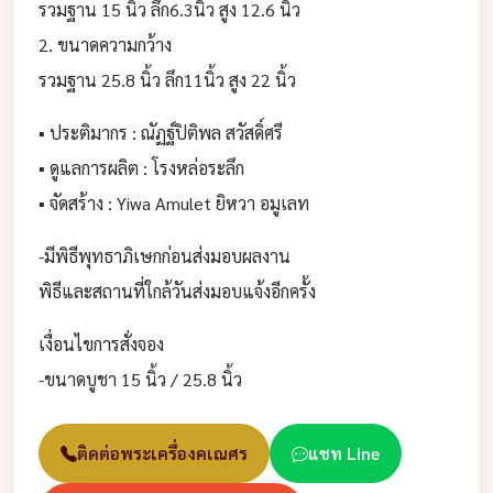
รวมฐาน 15 นิ้ว ลึก6.3นิ้ว สูง 12.6 นิ้ว
2. ขนาดความกว้าง
รวมฐาน 25.8 นิ้ว ลึก11นิ้ว สูง 22 นิ้ว
▪︎ ประติมากร : ณัฏฐ์ปิติพล สวัสดิ์ศรี
▪︎ ดูแลการผลิต : โรงหล่อระลึก
▪︎ จัดสร้าง : Yiwa Amulet ยิหวา อมูเลท
-มีพิธีพุทธาภิเษกก่อนส่งมอบผลงาน
พิธีและสถานที่ใกล้วันส่งมอบแจ้งอีกครั้ง
เงื่อนไขการสั่งจอง
-ขนาดบูชา 15 นิ้ว / 25.8 นิ้ว
ติดต่อพระเครื่องคเณศร
แชท Line