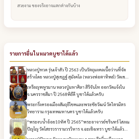
สวยงาม ของจริงอาจแตกต่างกันบ้าง
รายการอื่นในหมวดบูชาได้แล้ว
หลวงปู่ทวด รุ่นเจ้าสัว ปี 2563 เป็นวัตถุมงคลเนื้อว่านที่จัด
สร้างโดย หลวงปู่สุเชฏฐ์ สุมังคโล (หลวงพ่อตาทิพย์) วัดเขา
นางรักษ์ จังหวัดชัยภูมิ บูชาได้แล้วครับ
เหรียญพหูรมาน หลวงปู่มหาศิลา สิริจันโท ออกวัดแจ้งใน
จ.นครราชสีมา ปี 2568พิธีดี บูชาได้แล้วครับ
พระกริ่งครองเมืองสัมฤธิโชคและพระชัยวัฒน์ วัดไตรมิตร
วิทยาราม กรุงเทพมหานคร บูชาได้แล้วครับ
“พระงบน้ำอ้อย10ทัศ ปี 2565”พระอาจารย์ชรินทร์ โสภณ
ปัญโญ วัดโสธรวรารามวรวิหาร จ.ฉะเชิงเทรา บูชาได้แล้ว
ครับ
หลวงปู่ปัญญา วัดหนองผักหนาม จ.ชลบุรี“ที่ระลึกมงคล