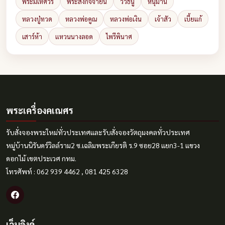
พระมเหศวร
พระสังกัจจายน์
วัวธนู
หนุมาน
หลวงปู่ทวด
หลวงพ่อคูณ
หลวงพ่อเงิน
เจ้าสัว
เบี้ยแก้
เสาร์ห้า
แหวนนางลอด
ไพรีพินาศ
พระเครื่องคเณศร
รับสั่งจองพระใหม่ทั่วประเทศและรับสั่งจองวัตถุมงคลทั่วประเทศ
หมู่บ้านนิรันดร์วิลล์ราม2 ซ.เฉลิมพระเกียรติ ร.9 ซอย28 แยก3-1 แขวง
ดอกไม้ เขตประเวศ กทม.
โทรศัพท์ : 062 939 4462 , 081 425 6328
เว็บลิงค์