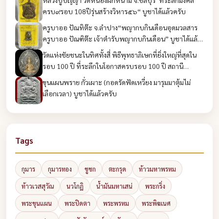
ครบ๙รอบ 108ปีรุ่นสร้างวิหาร๕๖“ บูชาได้แล้วครับ
ครูบาออ ปัณทิต๊ะ จ.ลำปาง“พญากบกินเดือนอุดมวลสาร
ครูบาออ ปัณฑิต๊ะ เจ้าตำรับพญากบกินเดือน” บูชาได้แล้ว
ครับ
วัดแห่งชัยชนะในทิศทั้งสี่ พิธีพุทธาภิเษกที่ยิ่งใหญ่ที่สุดใน
รอบ 100 ปี ที่ระลึกในโอกาสครบรอบ 100 ปี สถานี
ตำรวจนครบาลชนะสงคราม บูชาได้แล้วครับ
ขุนแผนพราย กั่วเผาะ (กอดรัดฟัดเหวี่ยง มารุมมาตุ้มไม่
เลือกเวลา) บูชาได้แล้วครับ
Tags
กุมาร
กุมารทอง
ชูชก
ตะกรุด
ท้าวมหาพรหม
ท้าวเวสสุวัณ
นวโกฏิ
น้ำมันมหาเสน่
พระกริ่ง
พระขุนแผน
พระปิดตา
พระพรหม
พระพิฆเนศ