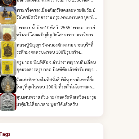
บูชาได้แล้วครับ
พระกริ่งครองเมืองสัมฤธิโชคและพระชัยวัฒน์
วัดไตรมิตรวิทยาราม กรุงเทพมหานคร บูชาได้
แล้วครับ
“พระงบน้ำอ้อย10ทัศ ปี 2565”พระอาจารย์
ชรินทร์ โสภณปัญโญ วัดโสธรวรารามวรวิหาร
จ.ฉะเชิงเทรา บูชาได้แล้วครับ
หลวงปู่ปัญญา วัดหนองผักหนาม จ.ชลบุรี“ที่
ระลึกมงคลครบ๙รอบ 108ปีรุ่นสร้าง
วิหาร๕๖“ บูชาได้แล้วครับ
ครูบาออ ปัณทิต๊ะ จ.ลำปาง“พญากบกินเดือน
อุดมวลสารครูบาออ ปัณฑิต๊ะ เจ้าตำรับพญา
กบกินเดือน” บูชาได้แล้วครับ
วัดแห่งชัยชนะในทิศทั้งสี่ พิธีพุทธาภิเษกที่ยิ่ง
ใหญ่ที่สุดในรอบ 100 ปี ที่ระลึกในโอกาสครบ
รอบ 100 ปี สถานีตำรวจนครบาลชนะสงคราม
ขุนแผนพราย กั่วเผาะ (กอดรัดฟัดเหวี่ยง มารุม
บูชาได้แล้วครับ
มาตุ้มไม่เลือกเวลา) บูชาได้แล้วครับ
Tags