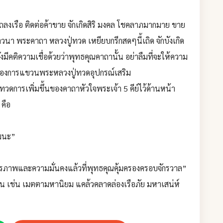
ลงเรือ ติดต่อค้าขาย จักเกิดสิริ มงคล โชคลาภมากมาย ขาย
วนา พระคาถา หลวงปู่ทวด เหยียบกรีกสดๆนี้เถิด จักบังเกิด
งมีคติความเชื่อด้วยว่าพุทธคุณคาถานั้น อย่าลืมที่จะให้ความ
ของการแขวนพระหลวงปู่ทวดอุปกรณ์เสริม
วดการเพิ่มขึ้นของคาถาหัวใจพระเจ้า 5 คีย์ไว้ด้านหน้า
 คือ
โมนะ”
ถียรภาพและความมั่นคงแล้วที่พุทธคุณคุ้มครองครอบจักรวาล”
้าน เช่น เมตตามหานิยม แคล้วคลาดล่องเรือภัย มหาเสน่ห์