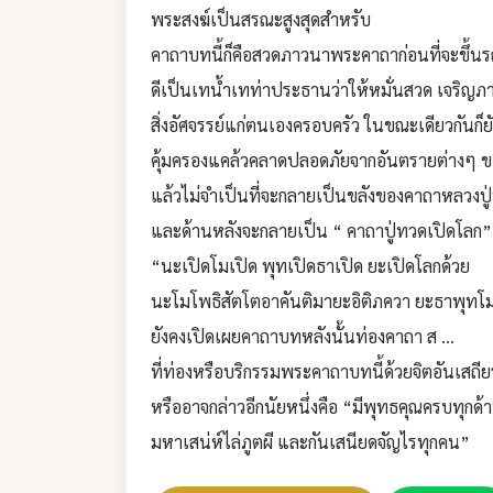
พระสงฆ์เป็นสรณะสูงสุดสำหรับ
คาถาบทนี้ก็คือสวดภาวนาพระคาถาก่อนที่จะขึ้นรถ
ดีเป็นเทน้ำเทท่าประธานว่าให้หมั่นสวด เจริญภา
สิ่งอัศจรรย์แก่ตนเองครอบครัว ในขณะเดียวกันก็ยั
คุ้มครองแคล้วคลาดปลอดภัยจากอันตรายต่างๆ 
แล้วไม่จำเป็นที่จะกลายเป็นขลังของคาถาหลวงปู่ท
และด้านหลังจะกลายเป็น “ คาถาปู่ทวดเปิดโลก”
“นะเปิดโมเปิด พุทเปิดธาเปิด ยะเปิดโลกด้วย
นะโมโพธิสัตโตอาคันติมายะอิติภควา ยะธาพุท
ยังคงเปิดเผยคาถาบทหลังนั้นท่องคาถา ส ...
​ที่ท่องหรือบริกรรมพระคาถาบทนี้ด้วยจิตอันเส
หรืออาจกล่าวอีกนัยหนึ่งคือ “มีพุทธคุณครบทุกด
มหาเสน่ห์ไล่ภูตผี และกันเสนียดจัญไรทุกคน”