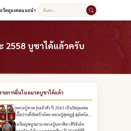
ละวัตถุมงคลแนะนำ
ค้นหา
ะ 2558 บูชาได้แล้วครับ
รายการอื่นในหมวดบูชาได้แล้ว
หลวงปู่ทวด รุ่นเจ้าสัว ปี 2563 เป็นวัตถุมงคล
เนื้อว่านที่จัดสร้างโดย หลวงปู่สุเชฏฐ์ สุมังคโล
(หลวงพ่อตาทิพย์) วัดเขานางรักษ์ จังหวัด
เหรียญพหูรมาน หลวงปู่มหาศิลา สิริจันโท
ชัยภูมิ บูชาได้แล้วครับ
ออกวัดแจ้งใน จ.นครราชสีมา ปี 2568พิธีดี