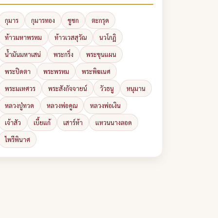
กุมาร
กุมารทอง
ชูชก
ตะกรุด
ท้าวมหาพรหม
ท้าวเวสสุวัณ
นวโกฏิ
น้ำมันมหาเสน่
พระกริ่ง
พระขุนแผน
พระปิดตา
พระพรหม
พระพิฆเนศ
พระมเหศวร
พระสังกัจจายน์
วัวธนู
หนุมาน
หลวงปู่ทวด
หลวงพ่อคูณ
หลวงพ่อเงิน
เจ้าสัว
เบี้ยแก้
เสาร์ห้า
แหวนนางลอด
ไพรีพินาศ